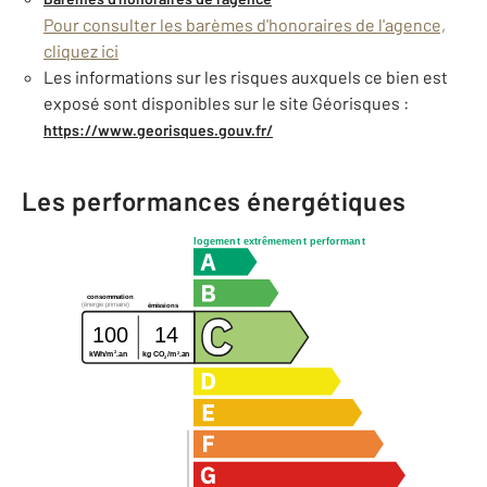
Pour consulter les barèmes d'honoraires de l'agence,
cliquez ici
Les informations sur les risques auxquels ce bien est
exposé sont disponibles sur le site Géorisques :
https://www.georisques.gouv.fr/
Les performances énergétiques
logement extrêmement performant
consommation
(énergie primaire)
émissions
100
14
2
2
kg CO
/m
.an
kWh/m
.an
2