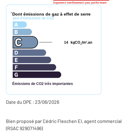
logement extrêmement peu performant
Dont émissions de gaz à effet de serre
*
peu d'émissions de CO2
14
kgCO
/m
.an
2
2
Émissions de CO2 très importantes
Date du DPE : 23/06/2026
Bien proposé par
Cédric
Fleschen
EI
, agent commercial
(RSAC 929071496)