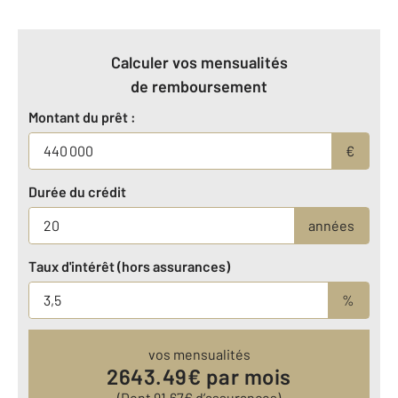
Calculer vos mensualités
de remboursement
Montant du prêt :
€
Durée du crédit
années
Taux d'intérêt (hors assurances)
%
vos mensualités
2643.49
€ par mois
(Dont
91.67
€ d’assurances)