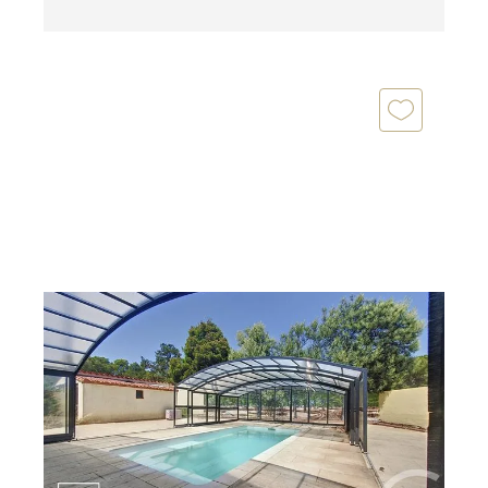
ST ESTEVE 66
2
127 m
, 5 pièces
Ref : 1892
Maison à vendre
465 000 €