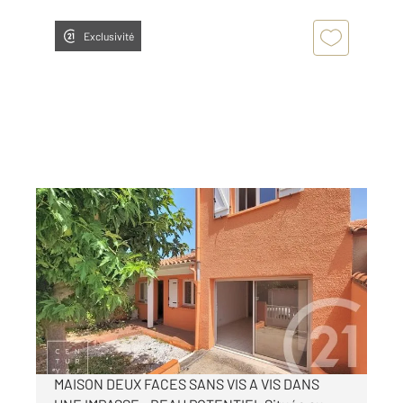
Exclusivité
ST ESTEVE 66
2
105,82 m
, 5 pièces
Ref : 2145
Maison à vendre
315 000 €
Visiter le site dédié
MAISON DEUX FACES SANS VIS A VIS DANS