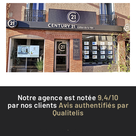
CENTURY 21 Vallée de la Têt
4 avenue Aristide Maillol
TOULOUGES - 66350
Envoyer un message
Téléphoner à l'agence
Notre agence est notée
9,4/10
par nos clients
Avis authentifiés par
Qualitelis
Voir tous les avis clients