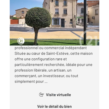
ST ESTEVE 66
2
85 m
, 5 pièces
Ref : 2011
Maison à vendre
144 000 €
Maison à vendre à Saint-Estève avec local
professionnel ou commercial indépendant
Située au cœur de Saint-Estève, cette maison
offre une configuration rare et
particulièrement recherchée, idéale pour une
profession libérale, un artisan, un
commerçant, un investisseur, ou tout
simplement pour ...
Visite virtuelle
360°
Voir le détail du bien