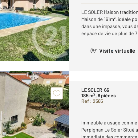
LE SOLER Maison traditionn
Maison de 161m², idéale po
dans une impasse, vous dé
espace de vie de plus de 70
Visite virtuelle
360°
LE SOLER 66
2
185 m
, 6 pièces
Ref : 2565
Immeuble à usage commerc
Perpignan Le Soler Situé a
immédiate des commerces e