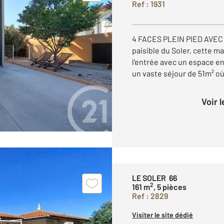
Ref : 1931
4 FACES PLEIN PIED AVEC
paisible du Soler, cette m
l'entrée avec un espace e
un vaste séjour de 51m² où 
Voir 
LE SOLER 66
2
161 m
, 5 pièces
Ref : 2829
Visiter le site dédié