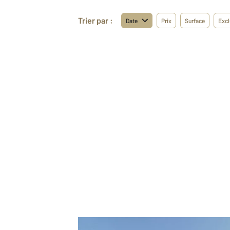
Trier par :
Date
Prix
Surface
Excl