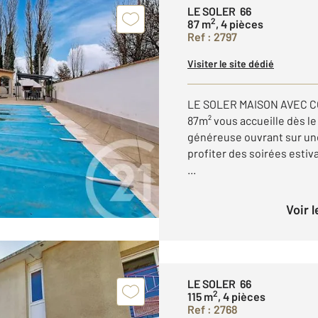
LE SOLER 66
2
87 m
, 4 pièces
Ref : 2797
Visiter le site dédié
LE SOLER MAISON AVEC C
87m² vous accueille dès le
généreuse ouvrant sur une
profiter des soirées estiv
...
Voir 
LE SOLER 66
2
115 m
, 4 pièces
Ref : 2768