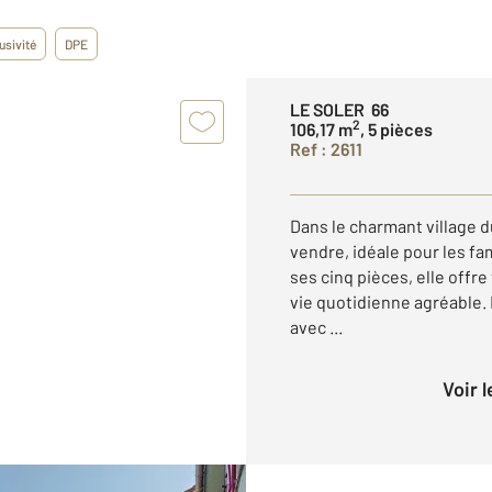
usivité
DPE
LE SOLER 66
2
106,17 m
, 5 pièces
Ref : 2611
Dans le charmant village 
vendre, idéale pour les fa
ses cinq pièces, elle offr
vie quotidienne agréable.
avec ...
Voir 