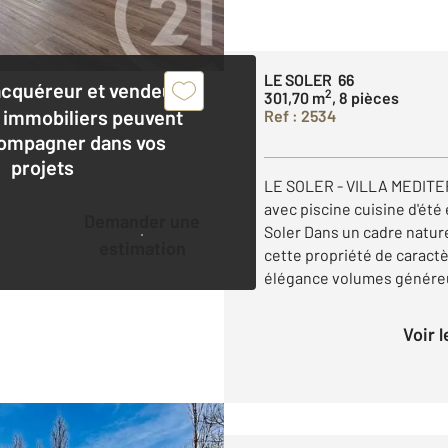
LE SOLER 66
acquéreur et vendeur,
2
301,70 m
, 8 pièces
 immobiliers peuvent
Ref : 2534
ompagner dans vos
projets
LE SOLER - VILLA MEDITE
avec piscine cuisine d'ét
Demander une
Soler Dans un cadre natur
estimation
cette propriété de caractèr
élégance volumes généreu
Voir 