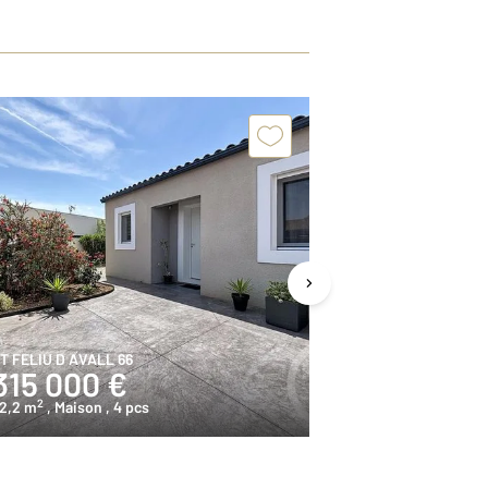
Exclusivit
T FELIU D AVALL 66
MILLAS 66
315 000 €
179 000
2
2
2,2 m
, Maison
, 4 pcs
104,0 m
, Maiso