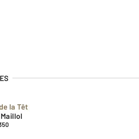
GES
de la Têt
 Maillol
350