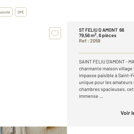
usivité
DPE
ST FELIU D AMONT 66
2
79,56 m
, 6 pièces
Ref : 2059
SAINT FELIU D'AMONT - M
charmante maison village 
impasse paisible à Saint-
unique pour les amateurs 
chambres spacieuses, cett
immense ...
Voir 