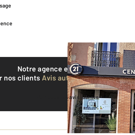
ssage
agence
Notre agence est notée
9,4/10
r nos clients
Avis authentifiés par Qualite
Voir tous les avis clients