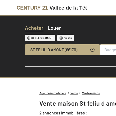
CENTURY 21
Vallée de la Têt
Acheter
Louer
ST FELIU D AMONT
Maison
ST FELIU D AMONT (66170)
Agence immobilière
Vente
Vente maison
Vente maison St feliu d am
2 annonces immobilières :