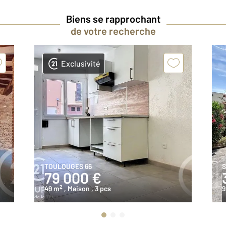
Biens se rapprochant
de votre recherche
Exclusivité
TOULOUGES 66
S
79 000 €
2
49 m
, Maison
, 3 pcs
9