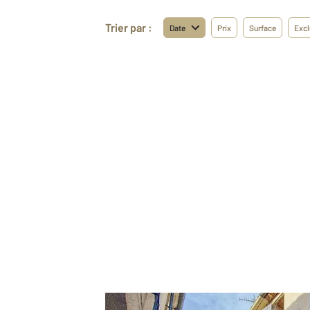
Trier par :
Date
Prix
Surface
Excl