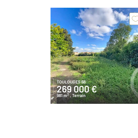
TOULOUGES 66
269 000 €
2
981 m
, Terrain