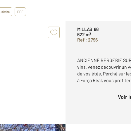
usivité
DPE
MILLAS 66
2
622 m
Ref : 2796
ANCIENNE BERGERIE SUR 6
vins, venez découvrir un v
de vos étés. Perché sur l
à Força Réal, vous profiter
Voir 