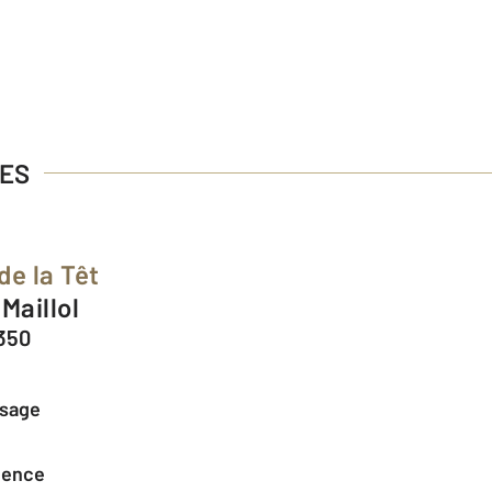
GES
de la Têt
 Maillol
350
ssage
agence