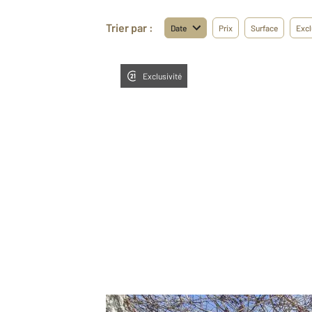
Trier par :
Date
Prix
Surface
Excl
Exclusivité